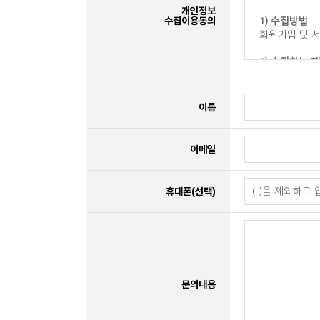
개인정보
수집이용동의
1) 수집방법
회원가입 및 
2) 수집하는 
본인 식별 확인
3) 수집 항목
이름
① 필수 : 이름
② 선택 : 휴
※ 인터넷 서비
이메일
기록, 불량 이
4) 보유 및 
휴대폰(선택)
① 재단은 수집
달성 시 까지 
② 재단은 정
수 없도록 파기
5) 수집 거부
귀하는 개인정보
문의내용